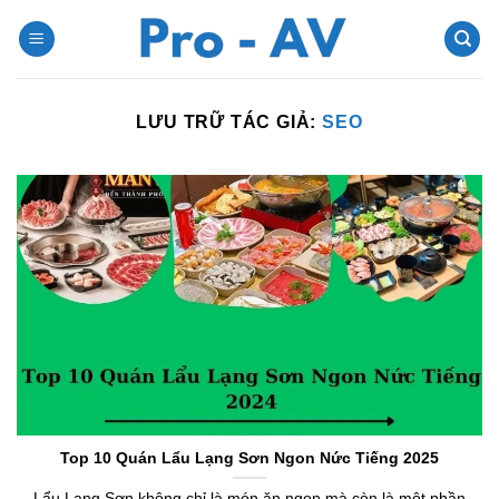
Bỏ
qua
nội
dung
LƯU TRỮ TÁC GIẢ:
SEO
Top 10 Quán Lẩu Lạng Sơn Ngon Nức Tiếng 2025
Lẩu Lạng Sơn không chỉ là món ăn ngon mà còn là một phần