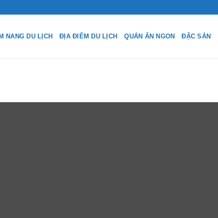
M NANG DU LỊCH
ĐỊA ĐIỂM DU LỊCH
QUÁN ĂN NGON
ĐẶC SẢN