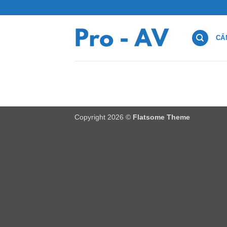
Bỏ
qua
nội
CẨ
dung
Copyright 2026 ©
Flatsome Theme