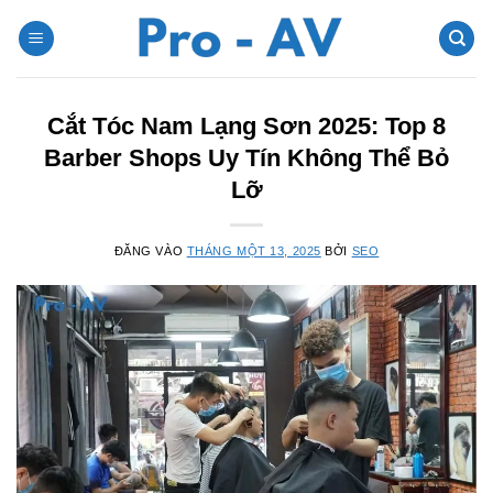
Bỏ
qua
nội
dung
Cắt Tóc Nam Lạng Sơn 2025: Top 8
Barber Shops Uy Tín Không Thể Bỏ
Lỡ
ĐĂNG VÀO
THÁNG MỘT 13, 2025
BỞI
SEO