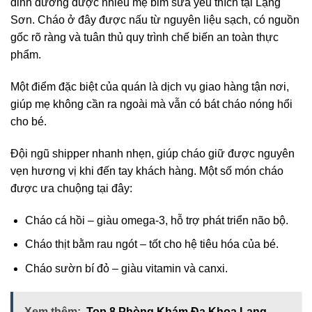
dinh dưỡng được nhiều mẹ bỉm sữa yêu thích tại Lạng
Sơn. Cháo ở đây được nấu từ nguyên liệu sạch, có nguồn
gốc rõ ràng và tuân thủ quy trình chế biến an toàn thực
phẩm.
Một điểm đặc biệt của quán là dịch vụ giao hàng tận nơi,
giúp mẹ không cần ra ngoài mà vẫn có bát cháo nóng hổi
cho bé.
Đội ngũ shipper nhanh nhẹn, giúp cháo giữ được nguyên
vẹn hương vị khi đến tay khách hàng. Một số món cháo
được ưa chuộng tại đây:
Cháo cá hồi – giàu omega-3, hỗ trợ phát triển não bộ.
Cháo thịt bằm rau ngót – tốt cho hệ tiêu hóa của bé.
Cháo sườn bí đỏ – giàu vitamin và canxi.
Xem thêm:
Top 8 Phòng Khám Đa Khoa Lạng