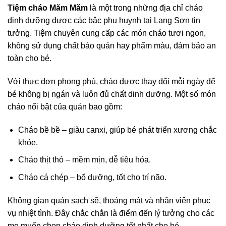
Tiệm cháo Măm Măm
là một trong những địa chỉ cháo
dinh dưỡng được các bậc phụ huynh tại Lạng Sơn tin
tưởng. Tiệm chuyên cung cấp các món cháo tươi ngon,
không sử dụng chất bảo quản hay phẩm màu, đảm bảo an
toàn cho bé.
Với thực đơn phong phú, cháo được thay đổi mỗi ngày để
bé không bị ngán và luôn đủ chất dinh dưỡng. Một số món
cháo nổi bật của quán bao gồm:
Cháo bề bề – giàu canxi, giúp bé phát triển xương chắc
khỏe.
Cháo thịt thỏ – mềm mịn, dễ tiêu hóa.
Cháo cá chép – bổ dưỡng, tốt cho trí não.
Không gian quán sạch sẽ, thoáng mát và nhân viên phục
vụ nhiệt tình. Đây chắc chắn là điểm đến lý tưởng cho các
mẹ muốn chọn cháo dinh dưỡng tốt nhất cho bé.