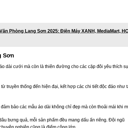
 Văn Phòng Lạng Sơn 2025: Điện Máy XANH, MediaMart, H
g Sơn
 áo dài cưới mà còn là thiên đường cho các cặp đôi yêu thích s
từ truyền thống đến hiện đại, kết hợp các chi tiết độc đáo như 
ải, đảm bảo các mẫu áo dài không chỉ đẹp mà còn thoải mái khi m
 dâu bưng quả, mỗi sản phẩm đều mang dấu ấn riêng. Đội ngũ
chuyên nghiệp cũng là điểm cộng lớn.