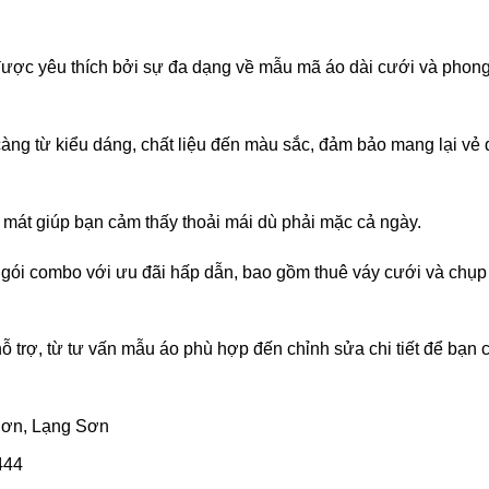
 được yêu thích bởi sự đa dạng về mẫu mã áo dài cưới và phon
càng từ kiểu dáng, chất liệu đến màu sắc, đảm bảo mang lại vẻ
 mát giúp bạn cảm thấy thoải mái dù phải mặc cả ngày.
 gói combo với ưu đãi hấp dẫn, bao gồm thuê váy cưới và chụp
ỗ trợ, từ tư vấn mẫu áo phù hợp đến chỉnh sửa chi tiết để bạn 
Sơn, Lạng Sơn
444