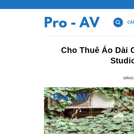
Bỏ
qua
nội
CẨ
dung
Cho Thuê Áo Dài C
Studi
ĐĂNG