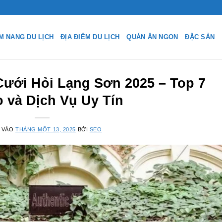
M NANG DU LỊCH
ĐỊA ĐIỂM DU LỊCH
QUÁN ĂN NGON
ĐẶC SẢN
ưới Hỏi Lạng Sơn 2025 – Top 7
o và Dịch Vụ Uy Tín
 VÀO
THÁNG MỘT 13, 2025
BỞI
SEO